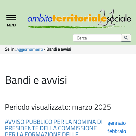
Toggle
MENU
navigation
Sei in:
Aggiornamenti
/
Bandi e avvisi
Bandi e avvisi
Periodo visualizzato: marzo 2025
AVVISO PUBBLICO PER LA NOMINA DI
gennaio
PRESIDENTE DELLA COMMISSIONE
febbraio
PER LA FORMAZIONE DELLE