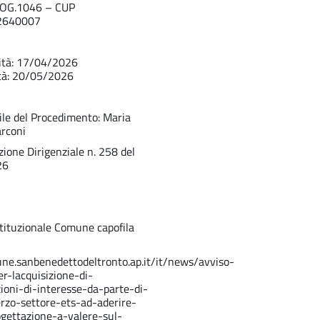
OG.1046 – CUP
2640007
idità: 17/04/2026
ità: 20/05/2026
le del Procedimento: Maria
rconi
ione Dirigenziale n. 258 del
26
stituzionale Comune capofila
une.sanbenedettodeltronto.ap.it/it/news/avviso-
er-lacquisizione-di-
ioni-di-interesse-da-parte-di-
erzo-settore-ets-ad-aderire-
ogettazione-a-valere-sul-