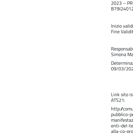
2023 – PR
B79I2401
Inizio val
Fine Valid
Responsabi
Simona Ma
Determinaz
09/03/20
Link sito i
ATS21:
http://com
pubblico-p
manifestaz
enti-del-t
alla-co-pr