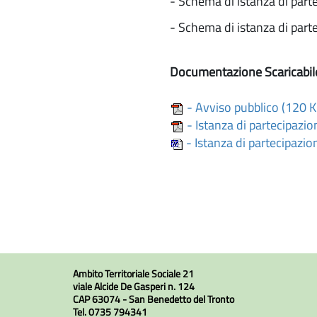
- Schema di istanza di part
- Schema di istanza di parte
Documentazione Scaricabil
- Avviso pubblico (120 K
- Istanza di partecipazi
- Istanza di partecipazio
Ambito Territoriale Sociale 21
viale Alcide De Gasperi n. 124
CAP 63074 - San Benedetto del Tronto
Tel. 0735 794341