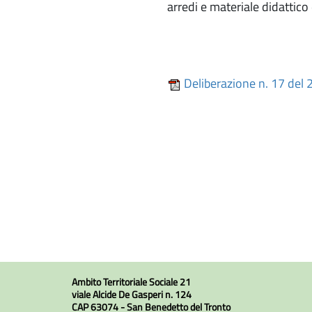
arredi e materiale didattico 
Deliberazione n. 17 del 
Ambito Territoriale Sociale 21
viale Alcide De Gasperi n. 124
CAP 63074 - San Benedetto del Tronto