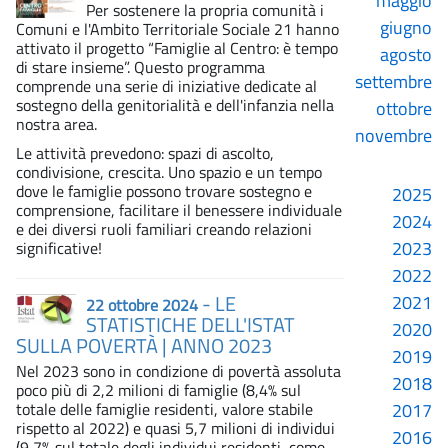
maggio
Per sostenere la propria comunità i
giugno
Comuni e l'Ambito Territoriale Sociale 21 hanno
attivato il progetto “Famiglie al Centro: è tempo
agosto
di stare insieme”. Questo programma
settembre
comprende una serie di iniziative dedicate al
sostegno della genitorialità e dell'infanzia nella
ottobre
nostra area.
novembre
Le attività prevedono: spazi di ascolto,
condivisione, crescita. Uno spazio e un tempo
dove le famiglie possono trovare sostegno e
2025
comprensione, facilitare il benessere individuale
2024
e dei diversi ruoli familiari creando relazioni
2023
significative!
2022
- LE
2021
22 ottobre 2024
STATISTICHE DELL'ISTAT
2020
SULLA POVERTÀ | ANNO 2023
2019
Nel 2023 sono in condizione di povertà assoluta
2018
poco più di 2,2 milioni di famiglie (8,4% sul
totale delle famiglie residenti, valore stabile
2017
rispetto al 2022) e quasi 5,7 milioni di individui
2016
(9,7% sul totale degli individui residenti, come