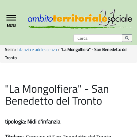
Toggle
MENU
navigation
Sei in:
Infanzia e adolescenza
/
"La Mongolfiera" - San Benedetto del
Tronto
"La Mongolfiera" - San
Benedetto del Tronto
tipologia: Nidi d'infanzia
Titolare:
Comune di San Benedetto del Tronto