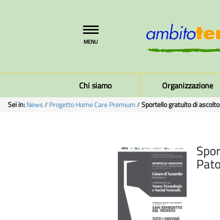
Toggle
MENU
navigation
Chi siamo
Organizzazione
Sei in:
News
/
Progetto Home Care Premium
/
Sportello gratuito di ascol
Spor
Pato