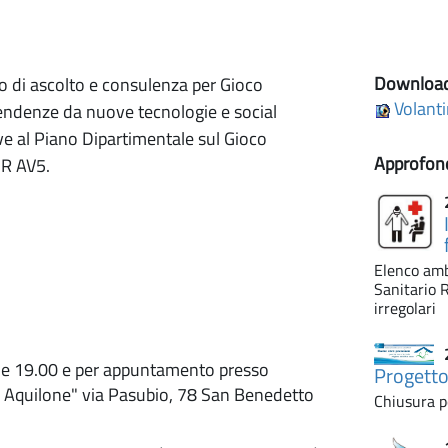
Downloa
ito di ascolto e consulenza per Gioco
Volanti
endenze da nuove tecnologie e social
ive al Piano Dipartimentale sul Gioco
Approfon
UR AV5.
Elenco amb
Sanitario R
irregolari
 alle 19.00 e per appuntamento presso
Progett
 Aquilone" via Pasubio, 78 San Benedetto
Chiusura pe