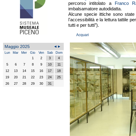
percorso intitolato a
Franco Ra
imbalsamatore autodidatta.
Alcune specie ittiche sono state r
l'accessibilità e la lettura tattile 
tutti e per tutti”).
Acquari
Maggio 2025
Lun
Mar
Mer
Gio
Ven
Sab
Dom
1
2
3
4
5
6
7
8
9
10
11
12
13
14
15
16
17
18
19
20
21
22
23
24
25
26
27
28
29
30
31