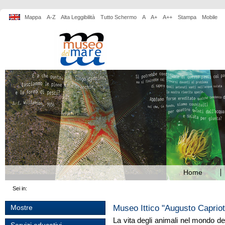
Mappa
A-Z
Alta Leggibilità
Tutto Schermo
A
A+
A++
Stampa
Mobile
Home
Sei in:
Museo Ittico "Augusto Caprio
Mostre
La vita degli animali nel mondo d