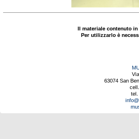
Il materiale contenuto i
Per utilizzarlo è neces
MU
Vi
63074 San Bened
cell
tel
info@
mus