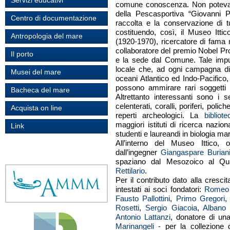
Servizi educativi
comune conoscenza. Non poteva v
della Pescasportiva “Giovanni 
Centro di documentazione
raccolta e la conservazione di t
costituendo, così, il Museo Ittic
Antropologia del mare
(1920-1970), ricercatore di fama 
collaboratore del premio Nobel Pr
Il porto
e la sede dal Comune. Tale impul
locale che, ad ogni campagna di
Musei del mare
oceani Atlantico ed Indo-Pacifico, 
possono ammirare rari soggetti n
Bacheca del mare
Altrettanto interessanti sono i set
celenterati, coralli, poriferi, pol
Acquista on line
reperti archeologici. La
biblio
maggiori istituti di ricerca nazion
Link
studenti e laureandi in biologia ma
All’interno del Museo Ittico, o
dall’ingegner
Giangaspare Burian
spaziano dal Mesozoico al Quat
Rettilario
.
Per il contributo dato alla cresci
intestati ai soci fondatori:
Romeo P
Fausto Pallottini
,
Primo Gregori
Rosetti
,
Sergio Giacoia
,
Albano 
Antonio Lattanzi
, donatore di un
Marinangeli
- per la collezione d