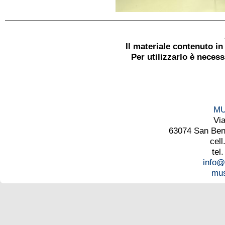
Il materiale contenuto i
Per utilizzarlo è neces
MU
Vi
63074 San Bened
cell
tel
info@
mus