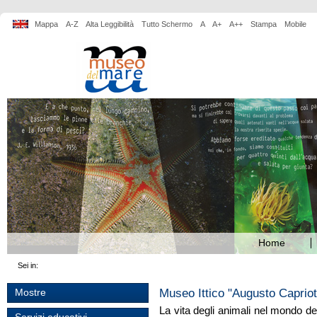
Mappa
A-Z
Alta Leggibilità
Tutto Schermo
A
A+
A++
Stampa
Mobile
Home
Sei in:
Museo Ittico "Augusto Caprio
Mostre
La vita degli animali nel mondo d