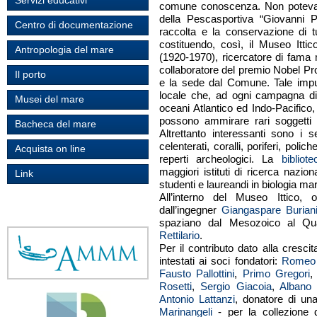
Servizi educativi
comune conoscenza. Non poteva v
della Pescasportiva “Giovanni 
Centro di documentazione
raccolta e la conservazione di t
costituendo, così, il Museo Ittic
Antropologia del mare
(1920-1970), ricercatore di fama 
collaboratore del premio Nobel Pr
Il porto
e la sede dal Comune. Tale impul
locale che, ad ogni campagna di
Musei del mare
oceani Atlantico ed Indo-Pacifico, 
possono ammirare rari soggetti n
Bacheca del mare
Altrettanto interessanti sono i set
celenterati, coralli, poriferi, pol
Acquista on line
reperti archeologici. La
biblio
maggiori istituti di ricerca nazion
Link
studenti e laureandi in biologia ma
All’interno del Museo Ittico, o
dall’ingegner
Giangaspare Burian
spaziano dal Mesozoico al Quat
Rettilario
.
Per il contributo dato alla cresci
intestati ai soci fondatori:
Romeo P
Fausto Pallottini
,
Primo Gregori
Rosetti
,
Sergio Giacoia
,
Albano 
Antonio Lattanzi
, donatore di un
Marinangeli
- per la collezione d