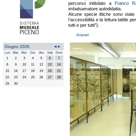
percorso intitolato a
Franco Ra
imbalsamatore autodidatta.
Alcune specie ittiche sono state r
l'accessibilità e la lettura tattile 
tutti e per tutti”).
Acquari
Giugno 2026
Lun
Mar
Mer
Gio
Ven
Sab
Dom
1
2
3
4
5
6
7
8
9
10
11
12
13
14
15
16
17
18
19
20
21
22
23
24
25
26
27
28
29
30