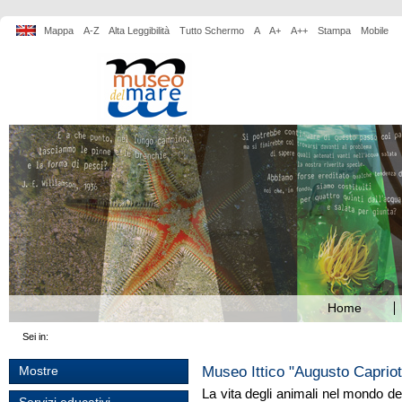
Mappa
A-Z
Alta Leggibilità
Tutto Schermo
A
A+
A++
Stampa
Mobile
Home
Sei in:
Museo Ittico "Augusto Caprio
Mostre
La vita degli animali nel mondo d