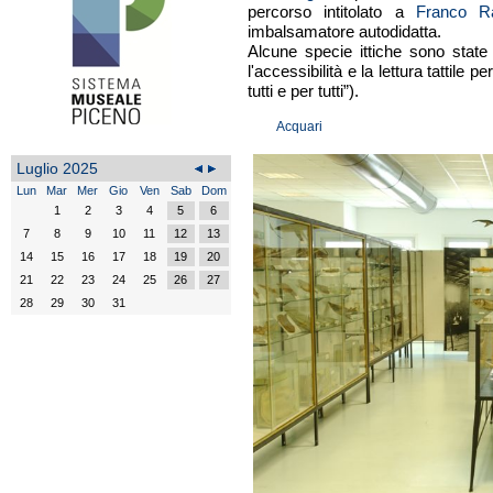
percorso intitolato a
Franco Ra
imbalsamatore autodidatta.
Alcune specie ittiche sono state r
l'accessibilità e la lettura tattile 
tutti e per tutti”).
Acquari
Luglio 2025
Lun
Mar
Mer
Gio
Ven
Sab
Dom
1
2
3
4
5
6
7
8
9
10
11
12
13
14
15
16
17
18
19
20
21
22
23
24
25
26
27
28
29
30
31