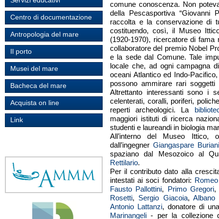
Servizi educativi
comune conoscenza. Non poteva v
della Pescasportiva “Giovanni 
Centro di documentazione
raccolta e la conservazione di t
costituendo, così, il Museo Ittic
Antropologia del mare
(1920-1970), ricercatore di fama 
collaboratore del premio Nobel Pr
Il porto
e la sede dal Comune. Tale impul
locale che, ad ogni campagna di
Musei del mare
oceani Atlantico ed Indo-Pacifico, 
possono ammirare rari soggetti n
Bacheca del mare
Altrettanto interessanti sono i set
celenterati, coralli, poriferi, pol
Acquista on line
reperti archeologici. La
biblio
maggiori istituti di ricerca nazion
Link
studenti e laureandi in biologia ma
All’interno del Museo Ittico, o
dall’ingegner
Giangaspare Burian
spaziano dal Mesozoico al Quat
Rettilario
.
Per il contributo dato alla cresci
intestati ai soci fondatori:
Romeo P
Fausto Pallottini
,
Primo Gregori
Rosetti
,
Sergio Giacoia
,
Albano 
Antonio Lattanzi
, donatore di un
Marinangeli
- per la collezione d