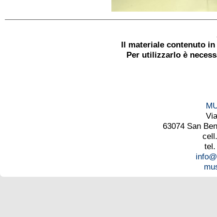
Il materiale contenuto i
Per utilizzarlo è neces
MU
Vi
63074 San Bened
cell
tel
info@
mus