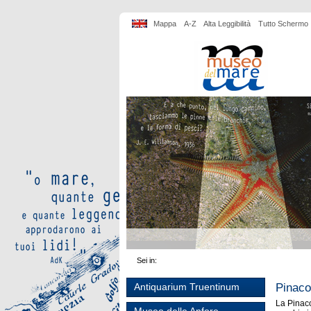
Mappa
A-Z
Alta Leggibilità
Tutto Schermo
Sei in:
Pinaco
Antiquarium Truentinum
La Pinaco