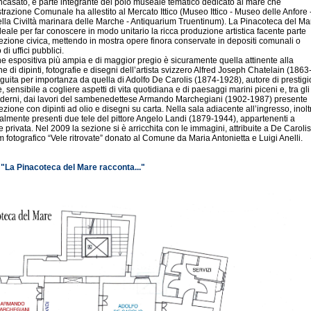
ncasato, è parte integrante del polo museale tematico dedicato al mare che
trazione Comunale ha allestito al Mercato Ittico (Museo Ittico - Museo delle Anfore 
la Civiltà marinara delle Marche - Antiquarium Truentinum). La Pinacoteca del Ma
ideale per far conoscere in modo unitario la ricca produzione artistica facente parte
lezione civica, mettendo in mostra opere finora conservate in depositi comunali o
o di uffici pubblici.
e espositiva più ampia e di maggior pregio è sicuramente quella attinente alla
e di dipinti, fotografie e disegni dell’artista svizzero Alfred Joseph Chatelain (1863
guita per importanza da quella di Adolfo De Carolis (1874-1928), autore di prestigi
, sensibile a cogliere aspetti di vita quotidiana e di paesaggi marini piceni e, tra gli
oderni, dai lavori del sambenedettese Armando Marchegiani (1902-1987) presente
lezione con dipinti ad olio e disegni su carta. Nella sala adiacente all’ingresso, inolt
almente presenti due tele del pittore Angelo Landi (1879-1944), appartenenti a
e privata. Nel 2009 la sezione si è arricchita con le immagini, attribuite a De Carolis
m fotografico “Vele ritrovate” donato al Comune da Maria Antonietta e Luigi Anelli.
:
"La Pinacoteca del Mare racconta..."