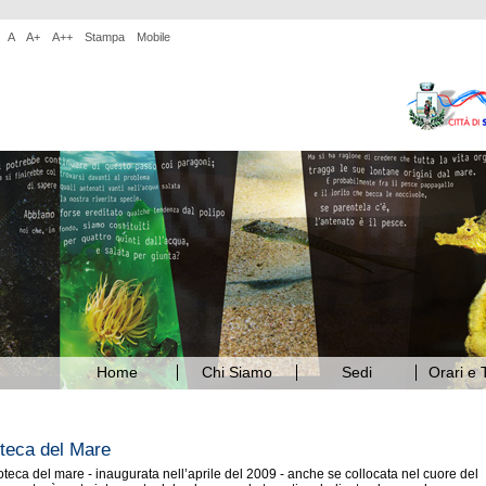
A
A+
A++
Stampa
Mobile
Home
Chi Siamo
Sedi
Orari e T
teca del Mare
teca del mare - inaugurata nell’aprile del 2009 - anche se collocata nel cuore del