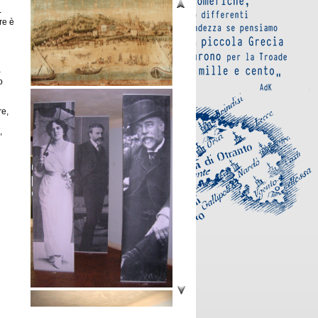
-
re è
-
o
re,
,