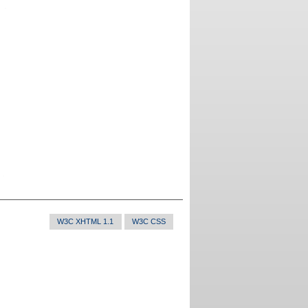
W3C XHTML 1.1
W3C CSS