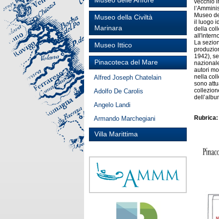
Museo delle Anfore
vecchio i
l’Amminis
Museo del
Museo della Civiltà
il luogo 
Marinara
della col
all'intern
La sezion
Museo Ittico
produzion
1942), se
Pinacoteca del Mare
nazionale
autori m
nella col
Alfred Joseph Chatelain
sono attu
collezion
Adolfo De Carolis
dell’albu
Angelo Landi
Rubrica
Armando Marchegiani
Villa Marittima