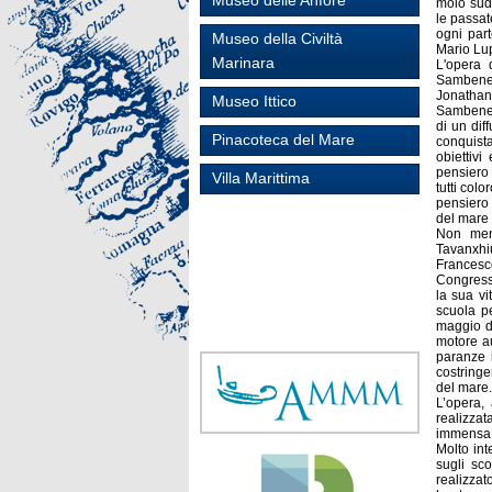
Museo delle Anfore
molo sud 
le passat
ogni part
Museo della Civiltà
Mario Lup
Marinara
L'opera 
Sambened
Jonathan
Museo Ittico
Sambenede
di un dif
Pinacoteca del Mare
conquista
obiettivi
pensiero 
Villa Marittima
tutti colo
pensiero
del mare 
Non meno
Tavanxhi
Francesco
Congresso
la sua vi
scuola p
maggio de
motore au
paranze i
costringe
del mare.
L’opera,
realizza
immensa 
Molto int
sugli sc
realizzat