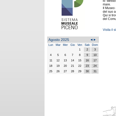
lo stesso
mare.
Il Museo 
del suo a
Qui si tr
del Comun
Visita il
Agosto 2025
Lun
Mar
Mer
Gio
Ven
Sab
Dom
1
2
3
4
5
6
7
8
9
10
11
12
13
14
15
16
17
18
19
20
21
22
23
24
25
26
27
28
29
30
31