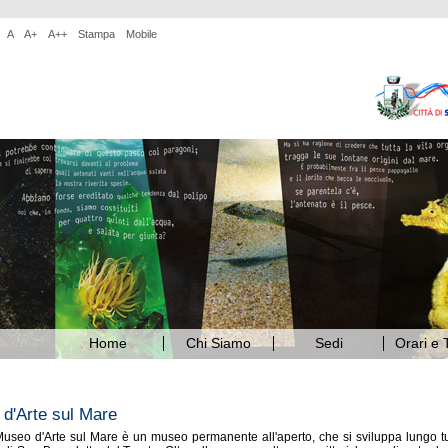
A
A+
A++
Stampa
Mobile
Home
Chi Siamo
Sedi
Orari e T
d'Arte sul Mare
useo d'Arte sul Mare è un museo permanente all'aperto, che si sviluppa lungo tut