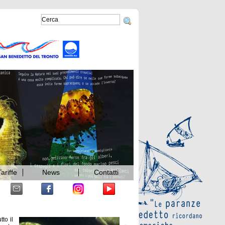
ariffe
News
Contatti
to il