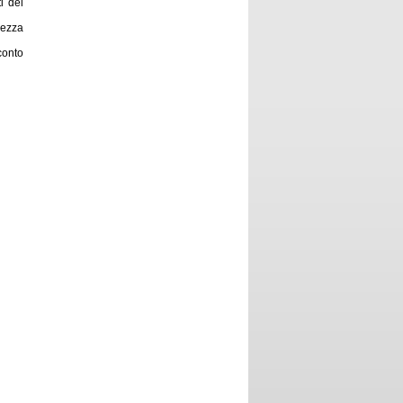
i del
lezza
 conto