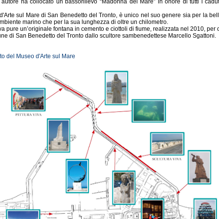
 autore ha collocato un bassorilievo “Madonna del Mare” in onore di tutti i cadut
d'Arte sul Mare di San Benedetto del Tronto, è unico nel suo genere sia per la bel
mbiente marino che per la sua lunghezza di oltre un chilometro.
ova pure un’originale fontana in cemento e ciottoli di fiume, realizzata nel 2010, per
e di San Benedetto del Tronto dallo scultore sambenedettese Marcello Sgattoni.
 sito del Museo d'Arte sul Mare