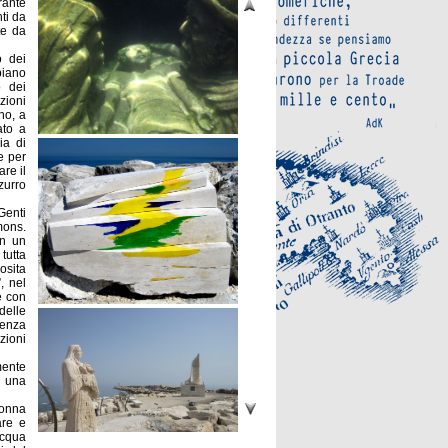
rante
ti da
te da
o dei
biano
o dei
zioni
no, a
ato a
ia di
e per
are il
zurro
Genti
mons.
in un
tutta
osita
, nel
e con
delle
senza
zioni
mente
a una
donna
are e
acqua