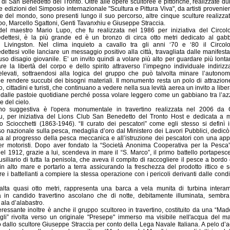
di San Benedetto del Tronto. Oltre alle opere scultoree e pittoriche, realizzate du
e edizioni del Simposio internazionale "Scultura e Pittura Viva", da artisti provenien
e del mondo, sono presenti lungo il suo percorso, altre cinque sculture realizza
o, Marcello Sgattoni, Genti Tavanxhiu e Giuseppe Straccia.
del maestro Mario Lupo, che fu realizzata nel 1986 per iniziativa del Circol
ettesi, è la più grande ed è un bronzo di circa otto metri dedicato al gab
 Livingston. Nel clima inquieto a cavallo tra gli anni ‘70 e ‘80 il Circol
ttesi volle lanciare un messaggio positivo alla città, travagliata dalle manifesta
fuso disagio giovanile. E’ un invito quindi a volare più alto per guardare più lonta
re la libertà del corpo e dello spirito attraverso l’impegno individuale indirizz
 elevati, sottraendosi alla logica del gruppo che può talvolta minare l’autonom
e rendere succubi dei bisogni materiali. Il monumento resta un polo di attrazion
ro, cittadini e turisti, che continuano a vedere nella sua levità aerea un invito a liber
 dalle pastoie quotidiane perché possa volare leggero come un gabbiano tra l’az
e del cielo.
 suggestiva è l'opera monumentale in travertino realizzata nel 2006 da 
u, per iniziativa del Lions Club San Benedetto del Tronto Host e dedicata a 
 Sciocchetti (1863-1946). “Il curato dei pescatori” come egli stesso si definì 
 nazionale sulla pesca, medaglia d’oro dal Ministero dei Lavori Pubblici, dedicò 
ta al progresso della pesca meccanica e all’istruzione dei pescatori con una app
er motoristi. Dopo aver fondato la “Società Anonima Cooperativa per la Pesca”
l 1912, grazie a lui, scendeva in mare il “S. Marco”, il primo battello portapesc
siliario di tutta la penisola, che aveva il compito di raccogliere il pesce a bordo 
n alto mare e portarlo a terra assicurando la freschezza del prodotto ittico e 
re i battellanti a compiere la stessa operazione con i pericoli derivanti dalle condi
 alta quasi otto metri, rappresenta una barca a vela munita di turbina intera
ta in candido travertino ascolano che di notte, debitamente illuminata, sembr
ala d’alabastro.
eressante inoltre è anche il gruppo scultoreo in travertino, costituito da una “Ma
ogli” rivolta verso un originale "Presepe" immerso ma visibile nell'acqua del m
o dallo scultore Giuseppe Straccia per conto della Lega Navale Italiana. A pelo d’