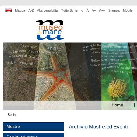
Mappa
A-Z
Alta Leggibilità
Tutto Schermo
A
A+
A++
Stampa
Mobile
Home
Sei in:
Archivio Mostre ed Eventi
Mostre