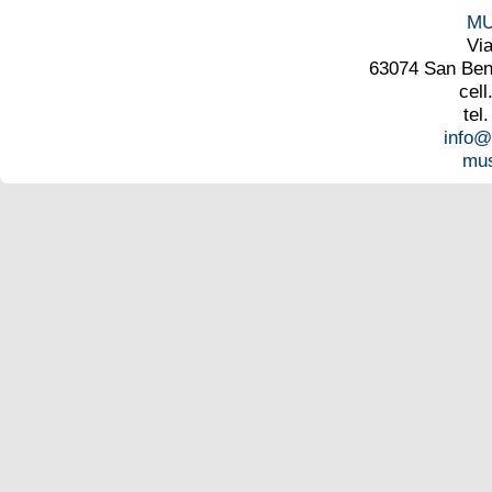
MU
Vi
63074 San Bened
cell
tel
info@
mus