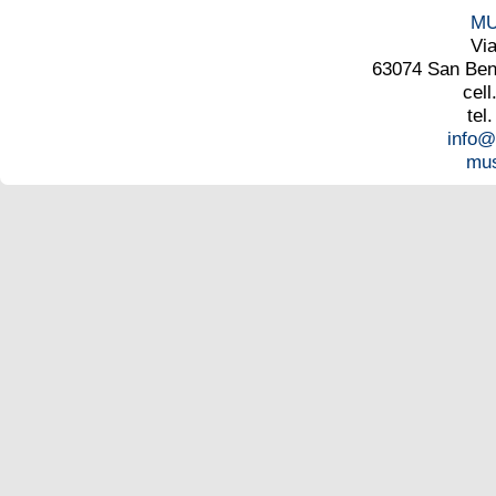
MU
Vi
63074 San Bened
cell
tel
info@
mus