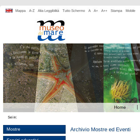
Mappa
A-Z
Alta Leggibilità
Tutto Schermo
A
A+
A++
Stampa
Mobile
Home
Sei in:
Archivio Mostre ed Eventi
Mostre