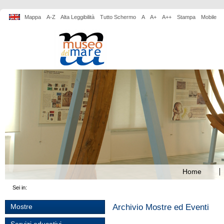
Mappa
A-Z
Alta Leggibilità
Tutto Schermo
A
A+
A++
Stampa
Mobile
Home
Sei in:
Archivio Mostre ed Eventi
Mostre