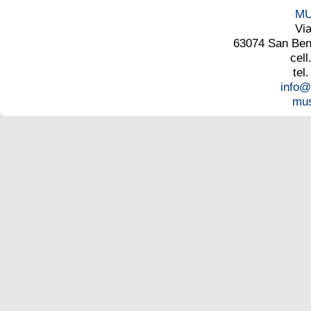
MU
Vi
63074 San Bened
cell
tel
info@
mus