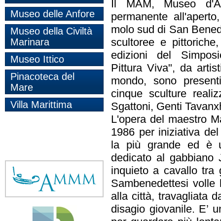
Il MAM, Museo d'
Museo delle Anfore
permanente all'aperto,
molo sud di San Benede
Museo della Civiltà
scultoree e pittoriche
Marinara
edizioni del Simposi
Museo Ittico
Pittura Viva", da artis
Pinacoteca del
mondo, sono presenti
Mare
cinque sculture reali
Villa Marittima
Sgattoni, Genti Tavanx
L'opera del maestro Ma
1986 per iniziativa de
la più grande ed è u
dedicato al gabbiano 
inquieto a cavallo tra 
Sambenedettesi volle 
alla città, travagliata 
disagio giovanile. E’ u