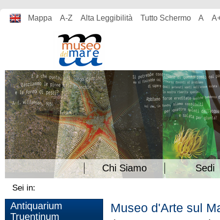
Mappa
A-Z
Alta Leggibilità
Tutto Schermo
A
A
Chi Siamo
Sedi
Sei in:
Antiquarium
Museo d'Arte sul M
Truentinum