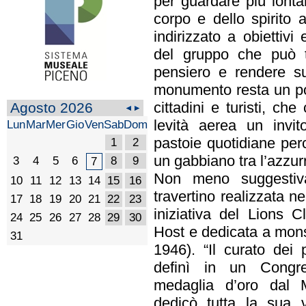
per guardare più lonta
corpo e dello spirito 
indirizzato a obiettivi 
del gruppo che può t
pensiero e rendere suc
monumento resta un polo
cittadini e turisti, c
Agosto 2026
levità aerea un invit
Lun
Mar
Mer
Gio
Ven
Sab
Dom
pastoie quotidiane pe
1
2
un gabbiano tra l’azzur
3
4
5
6
8
9
7
Non meno suggestiv
10
11
12
13
14
15
16
travertino realizzata 
17
18
19
20
21
22
23
iniziativa del Lions 
24
25
26
27
28
29
30
Host e dedicata a mons
31
1946). “Il curato dei 
definì in un Congre
medaglia d’oro dal M
dedicò tutta la sua 