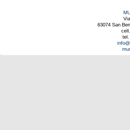
MU
Vi
63074 San Bened
cell
tel
info@
mus