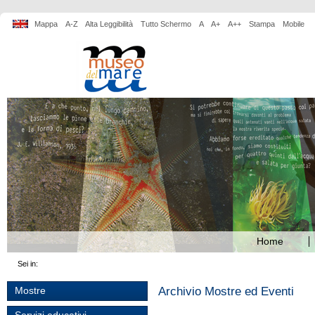
Mappa
A-Z
Alta Leggibilità
Tutto Schermo
A
A+
A++
Stampa
Mobile
Home
Sei in:
Archivio Mostre ed Eventi
Mostre