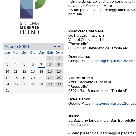
- Una pista ciclabile, che percorre tutta 
davanti al Museo del Mare.
- Sono presenti dei parcheggi liberi dava
portuale.
Pinacoteca del Mare
c/o Palazzo Piacentini
Via del Consolato, 14
"Paese alto"
Agosto 2026
63074 San Benedetto del Tronto AP
Lun
Mar
Mer
Gio
Ven
Sab
Dom
Dove siamo:
1
2
Google Maps
https://goo.gl/maps/W
3
4
5
6
8
9
7
10
11
12
13
14
15
16
17
18
19
20
21
22
23
Villa Marittima
P.zza Sacconi/Via Rossini
24
25
26
27
28
29
30
"Paese alto"
31
63074 San Benedetto del Tronto AP
Dove siamo:
Google Maps
https://goo.gl/maps/2on
Treno:
La Stazione ferroviaria di San Benedetto 
minuti a piedi.
- Sono presenti dei parcheggi a pagament