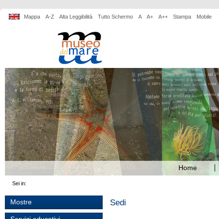
Mappa
A-Z
Alta Leggibilità
Tutto Schermo
A
A+
A++
Stampa
Mobile
Home
Sei in:
Sedi
Mostre