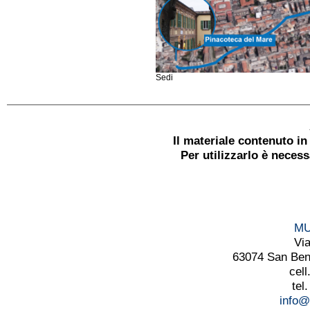
Sedi
Il materiale contenuto i
Per utilizzarlo è neces
MU
Vi
63074 San Bened
cell
tel
info@