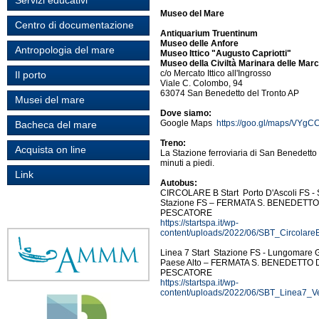
Servizi educativi
Museo del Mare
Centro di documentazione
Antiquarium Truentinum
Museo delle Anfore
Antropologia del mare
Museo Ittico "Augusto Capriotti"
Museo della Civiltà Marinara delle Mar
c/o Mercato Ittico all'Ingrosso
Il porto
Viale C. Colombo, 94
63074 San Benedetto del Tronto AP
Musei del mare
Dove siamo:
Google Maps
https://goo.gl/maps/VYg
Bacheca del mare
Treno:
Acquista on line
La Stazione ferroviaria di San Benedetto 
minuti a piedi.
Link
Autobus:
CIRCOLARE B Start Porto D'Ascoli FS - 
Stazione FS – FERMATA S. BENEDETTO 
PESCATORE
https://startspa.it/wp-
content/uploads/2022/06/SBT_Circolare
Linea 7 Start Stazione FS - Lungomare 
Paese Alto – FERMATA S. BENEDETTO D
PESCATORE
https://startspa.it/wp-
content/uploads/2022/06/SBT_Linea7_Ve