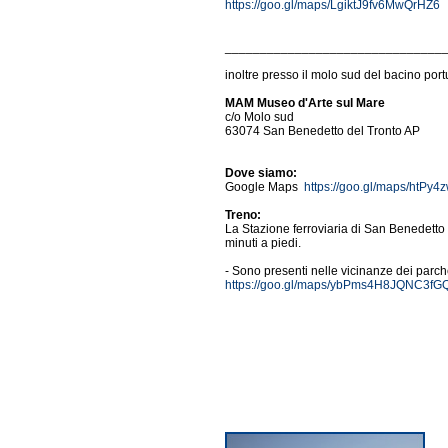
https://goo.gl/maps/LgiktJ9fv6MwQrHZ6
_______________________________
inoltre presso il molo sud del bacino por
MAM Museo d'Arte sul Mare
c/o Molo sud
63074 San Benedetto del Tronto AP
Dove siamo:
Google Maps
https://goo.gl/maps/htP
Treno:
La Stazione ferroviaria di San Benedetto 
minuti a piedi.
- Sono presenti nelle vicinanze dei parche
https://goo.gl/maps/ybPms4H8JQNC3fG