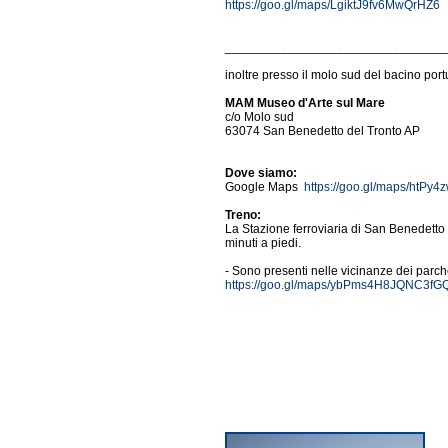
https://goo.gl/maps/LgiktJ9fv6MwQrHZ6
_______________________________
inoltre presso il molo sud del bacino por
MAM Museo d'Arte sul Mare
c/o Molo sud
63074 San Benedetto del Tronto AP
Dove siamo:
Google Maps
https://goo.gl/maps/htP
Treno:
La Stazione ferroviaria di San Benedetto 
minuti a piedi.
- Sono presenti nelle vicinanze dei parche
https://goo.gl/maps/ybPms4H8JQNC3fG