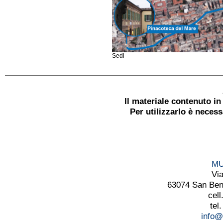
Sedi
Il materiale contenuto i
Per utilizzarlo è neces
MU
Vi
63074 San Bened
cell
tel
info@