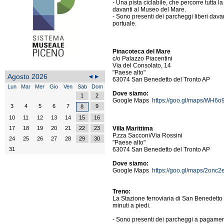
- Una pista ciclabile, che percorre tutta 
davanti al Museo del Mare.
- Sono presenti dei parcheggi liberi dava
portuale.
Pinacoteca del Mare
c/o Palazzo Piacentini
Via del Consolato, 14
"Paese alto"
Agosto 2026
63074 San Benedetto del Tronto AP
Lun
Mar
Mer
Gio
Ven
Sab
Dom
Dove siamo:
1
2
Google Maps
https://goo.gl/maps/W
3
4
5
6
7
9
8
10
11
12
13
14
15
16
17
18
19
20
21
22
23
Villa Marittima
P.zza Sacconi/Via Rossini
24
25
26
27
28
29
30
"Paese alto"
31
63074 San Benedetto del Tronto AP
Dove siamo:
Google Maps
https://goo.gl/maps/2on
Treno:
La Stazione ferroviaria di San Benedetto 
minuti a piedi.
- Sono presenti dei parcheggi a pagament