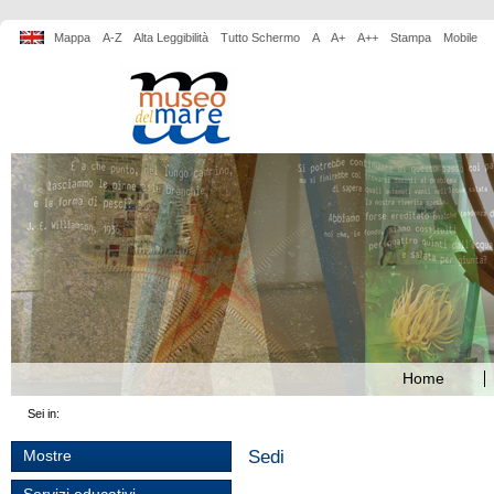
Mappa
A-Z
Alta Leggibilità
Tutto Schermo
A
A+
A++
Stampa
Mobile
Home
Sei in:
Sedi
Mostre