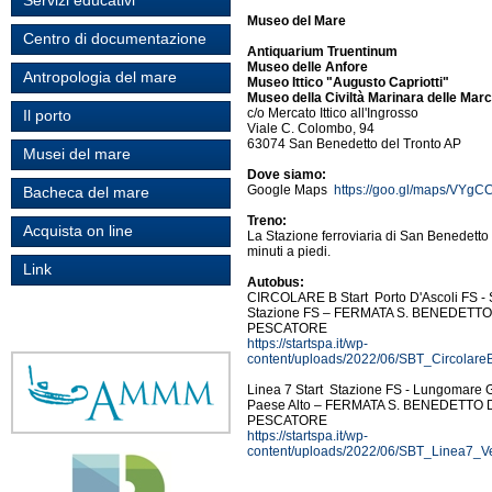
Servizi educativi
Museo del Mare
Centro di documentazione
Antiquarium Truentinum
Museo delle Anfore
Antropologia del mare
Museo Ittico "Augusto Capriotti"
Museo della Civiltà Marinara delle Mar
c/o Mercato Ittico all'Ingrosso
Il porto
Viale C. Colombo, 94
63074 San Benedetto del Tronto AP
Musei del mare
Dove siamo:
Google Maps
https://goo.gl/maps/VYg
Bacheca del mare
Treno:
Acquista on line
La Stazione ferroviaria di San Benedetto 
minuti a piedi.
Link
Autobus:
CIRCOLARE B Start Porto D'Ascoli FS - 
Stazione FS – FERMATA S. BENEDETTO 
PESCATORE
https://startspa.it/wp-
content/uploads/2022/06/SBT_Circolare
Linea 7 Start Stazione FS - Lungomare 
Paese Alto – FERMATA S. BENEDETTO D
PESCATORE
https://startspa.it/wp-
content/uploads/2022/06/SBT_Linea7_Ve