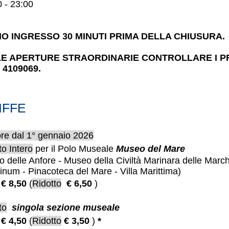
 - 23:00
MO INGRESSO 30 MINUTI PRIMA DELLA CHIUSURA.
LE APERTURE STRAORDINARIE CONTROLLARE I PR
3 4109069.
IFFE
ore dal 1° gennaio 2026
to Intero
per il Polo Museale
Museo del Mare
 delle Anfore - Museo della Civiltà Marinara delle March
inum - Pinacoteca del Mare - Villa Marittima)
€ 8,50
(
Ridotto
€
6,50
)
to
singola sezione museale
€ 4,50
(
Ridotto
€
3,50
)
*