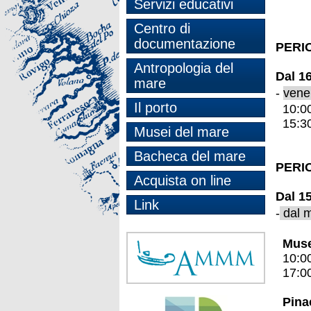
Servizi educativi
Centro di
documentazione
PERI
Antropologia del
Dal 1
mare
-
vene
Il porto
10:00
15:30
Musei del mare
Bacheca del mare
PERI
Acquista on line
Dal 1
Link
-
dal m
Muse
10:00
17:00
Pinac