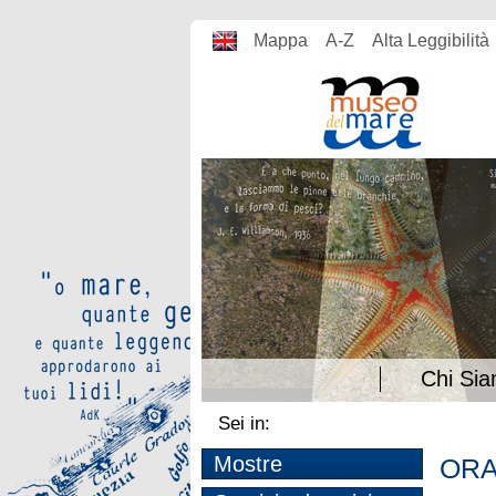
Mappa
A-Z
Alta Leggibilità
Chi Si
Sei in:
Mostre
ORA