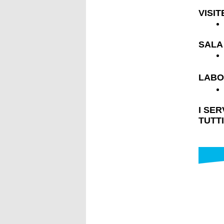
VISIT
SALA
LABO
I SER
TUTT