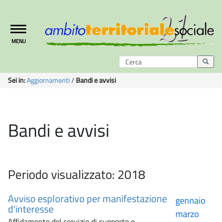
Toggle
MENU
navigation
Sei in:
Aggiornamenti
/
Bandi e avvisi
Bandi e avvisi
Periodo visualizzato: 2018
Avviso esplorativo per manifestazione
gennaio
d'interesse
marzo
Affidamento del servizio di supporto e