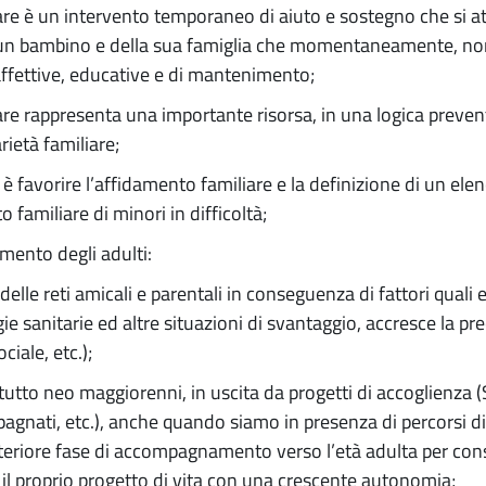
are è un intervento temporaneo di aiuto e sostegno che si at
di un bambino e della sua famiglia che momentaneamente, non
affettive, educative e di mantenimento;
are rappresenta una importante risorsa, in una logica prevent
rietà familiare;
io è favorire l’affidamento familiare e la definizione di un ele
o familiare di minori in difficoltà;
mento degli adulti:
i delle reti amicali e parentali in conseguenza di fattori quali
 sanitarie ed altre situazioni di svantaggio, accresce la preca
ciale, etc.);
ttutto neo maggiorenni, in uscita da progetti di accoglienza 
agnati, etc.), anche quando siamo in presenza di percorsi di 
teriore fase di accompagnamento verso l’età adulta per cons
 il proprio progetto di vita con una crescente autonomia;