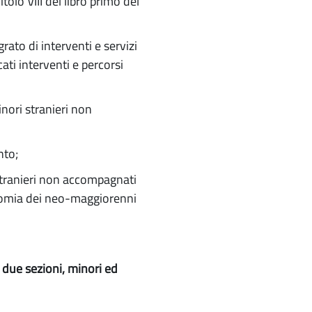
olo VIII del libro primo del
rato di interventi e servizi
icati interventi e percorsi
inori stranieri non
nto;
i stranieri non accompagnati
onomia dei neo-maggiorenni
 due sezioni, minori ed