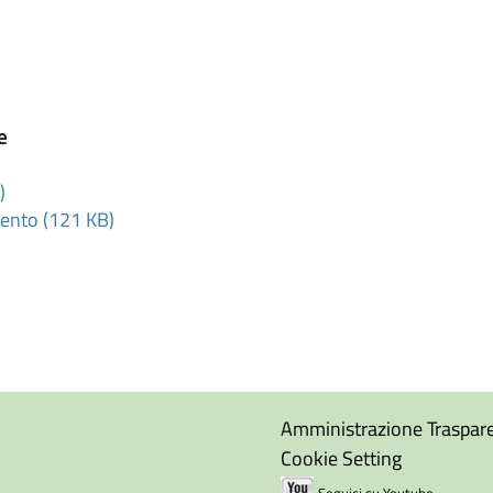
e
)
mento (121 KB)
Amministrazione Traspar
Cookie Setting