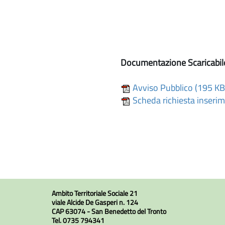
Documentazione Scaricabil
Avviso Pubblico (195 KB
Scheda richiesta inseri
Ambito Territoriale Sociale 21
viale Alcide De Gasperi n. 124
CAP 63074 - San Benedetto del Tronto
Tel. 0735 794341