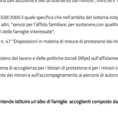
a dell’adozione e dell’affidamento del minore”, nonché il Tit
.328/2000 il quale specifica che nell’ambito del sistema integ
i altri, “servizi per l’affido familiare, per sostenere,con qualif
i delle famiglie interessate”;
 n. 47 “Disposizioni in materia di misure di protezione dei m
stero del lavoro e delle politiche sociali (Mlps) sull’affidame
tema di accoglienza per i titolari di protezione e per i minor
mento dei minori e sull’accompagnamento ai percorsi di aut
intende istituire un'albo di famiglie accoglienti composto da