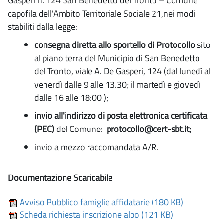
Gasperi n. 124 San Benedetto del Tronto – Comune
capofila dell'Ambito Territoriale Sociale 21,nei modi
stabiliti dalla legge:
consegna diretta allo sportello di Protocollo
sito
al piano terra del Municipio di San Benedetto
del Tronto, viale A. De Gasperi, 124 (dal lunedì al
venerdì dalle 9 alle 13.30; il martedì e giovedì
dalle 16 alle 18:00 );
invio all'indirizzo di posta elettronica certificata
(PEC)
del Comune:
protocollo@cert-sbt.it;
invio a mezzo raccomandata A/R.
Documentazione Scaricabile
Avviso Pubblico famiglie affidatarie (180 KB)
Scheda richiesta inscrizione albo (121 KB)