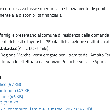
e complessiva fosse superiore allo stanziamento disponibile
nte alla disponibilità finanziaria.
e famiglie presentano al comune di residenza della domanda d
ti richiesti (diagnosi + PEI) da dichiarazione sostitutiva a
1.03.2022
(All. C fac-simile)
 Regione Marche, verrà erogato per il tramite dell'Ambito Terr
le domande effettuata dal Servizio Politiche Sociali e Sport.
e
lico (97 KB)
ntributo (47 KB)
ione (46 KB)
2 (315 KB)
022_contributo_famiglie_autismo_2022 (447 KB)