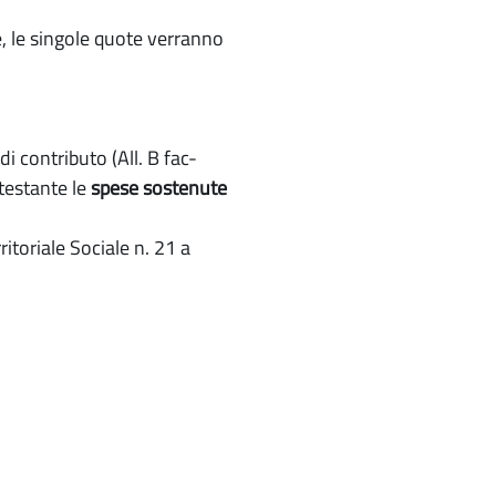
, le singole quote verranno
i contributo (All. B fac-
ttestante le
spese sostenute
itoriale Sociale n. 21 a