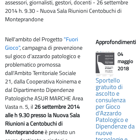
assessori, giornalisti, gestori, docenti - 26 settembre
2014 h. 9.30 - Nuova Sala Riunioni Centobuchi di
Monteprandone
Nell'ambito del Progetto
"Fuori
Approfondimenti
Gioco"
, campagna di prevenzione
04
sul gioco d’azzardo patologico e
maggio
problematico promossa
2018
dall'Ambito Territoriale Sociale
Sportello
21, dalla Cooperativa Koinema e
gratuito di
dal Dipartimento Dipendenze
ascolto e
Patologiche ASUR MARCHE Area
consulenza
per Gioco
Vasta n. 5, il
26 settembre 2014
d'Azzardo
alle h 9.30 presso la Nuova Sala
Patologico e
Riunioni a Centobuchi di
Dipendenze da
Monteprandone
è previsto un
nuove
tecnologie e